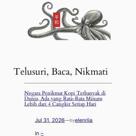
Telusuri, Baca, Nikmati
Negara Penikmat Kopi Terbanyak di
Dunia, Ada yang Rata-Rata Minum
Lebih dari 4 Cangkir Setiap Hari
Jul 31, 2026
—
elenriia
by
in
–