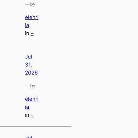
—
by
elenri
ia
in
–
Jul
31,
2026
—
by
elenri
ia
in
–