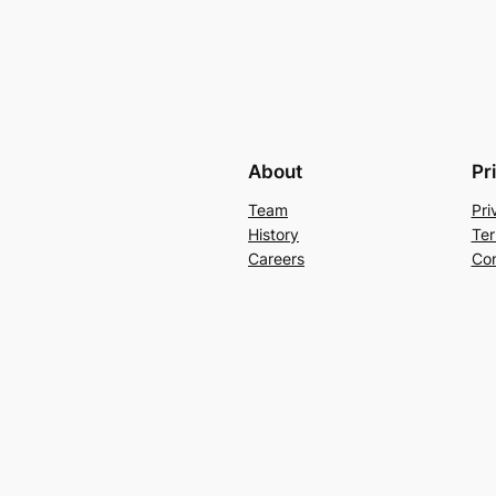
About
Pr
Team
Pri
History
Ter
Careers
Con