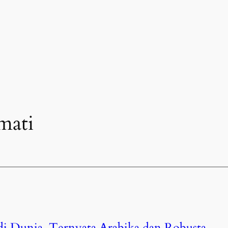
mati
 di Dunia, Ternyata Arabika dan Robusta