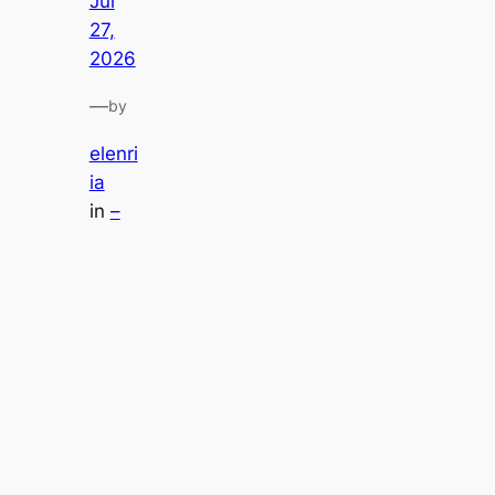
Jul
27,
2026
—
by
elenri
ia
in
–