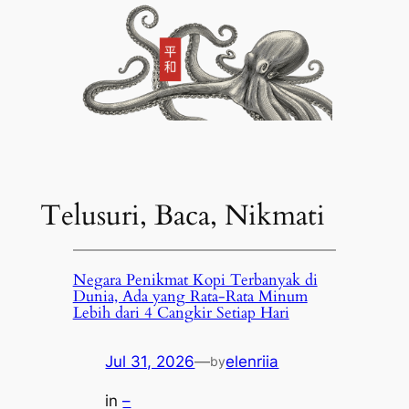
Telusuri, Baca, Nikmati
Negara Penikmat Kopi Terbanyak di
Dunia, Ada yang Rata-Rata Minum
Lebih dari 4 Cangkir Setiap Hari
Jul 31, 2026
—
elenriia
by
in
–