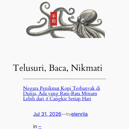
Telusuri, Baca, Nikmati
Negara Penikmat Kopi Terbanyak di
Dunia, Ada yang Rata-Rata Minum
Lebih dari 4 Cangkir Setiap Hari
Jul 31, 2026
—
elenriia
by
in
–