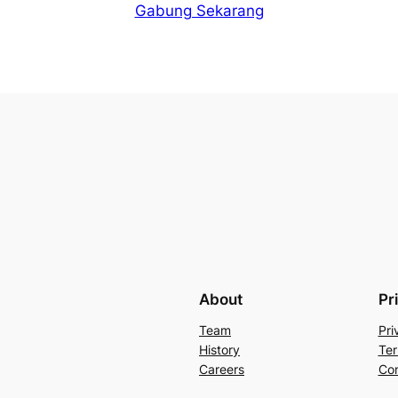
Gabung Sekarang
About
Pr
Team
Pri
History
Ter
Careers
Con