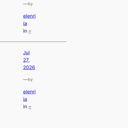
—
by
elenri
ia
in
–
Jul
27,
2026
—
by
elenri
ia
in
–